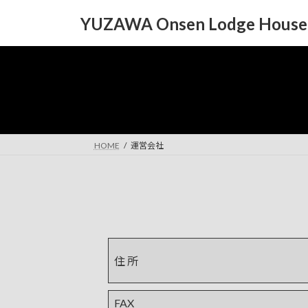
コ
ナ
YUZAWA Onsen Lodge 
ン
ビ
テ
ゲ
ン
ー
ツ
シ
へ
ョ
ス
ン
キ
に
ッ
移
HOME
運営会社
プ
動
住 所
FAX