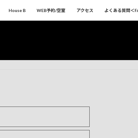
House B
WEB予約/空室
アクセス
よくある質問＜F