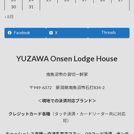
30
31
« 8月
Threads
Facebook
X
YUZAWA Onsen Lodge House
南魚沼市の貸切一軒家
〒949-6372 新潟県南魚沼市石打834-2
＜
現地での決済対応ブランド＞
クレジットカード各種
（タッチ決済・カードリーダー共に対応
可）
キャッシュレス各種・交通系電子マネー、QRコード決済、オンラ