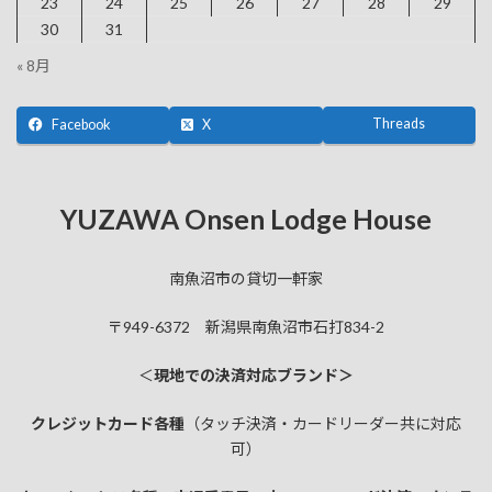
23
24
25
26
27
28
29
30
31
« 8月
Threads
Facebook
X
YUZAWA Onsen Lodge House
南魚沼市の貸切一軒家
〒949-6372 新潟県南魚沼市石打834-2
＜
現地での決済対応ブランド＞
クレジットカード各種
（タッチ決済・カードリーダー共に対応
可）