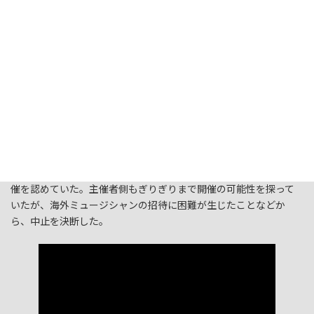
フジロック主催者側から公式発表がありました。非常に残念で仕
方ありません。
ぎりぎりまで強硬姿勢で開催をすすめてきましたが、やはりコロ
ナに負けたかという感じです。今年で２４回目を迎えるフジロッ
クですが悪天候による開催は常識でしたが開催中止は今回が初め
てとなります。
政府は先月25日に発表したイベント開催制限の段階的緩和で、全
国的・広域的な野外フェスについては一定の留保や「できれば2メ
ートルの十分な間隔」を保つという条件付きで、8月1日以降の開
催を認めていた。主催者側もぎりぎりまで開催の可能性を探って
いたが、海外ミュージシャンの招待に困難が生じたことなどか
ら、中止を決断した。